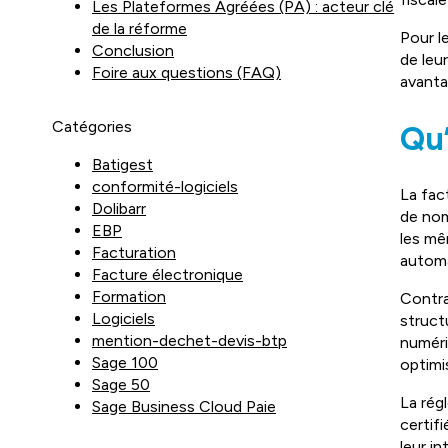
Les Plateformes Agréées (PA) : acteur clé
de la réforme
Pour l
Conclusion
de leu
Foire aux questions (FAQ)
avanta
Catégories
Qu’
Batigest
conformité-logiciels
La fac
Dolibarr
de nom
EBP
les mê
Facturation
automa
Facture électronique
Formation
Contra
Logiciels
struct
mention-dechet-devis-btp
numéri
Sage 100
optimi
Sage 50
La rég
Sage Business Cloud Paie
certif
leur in