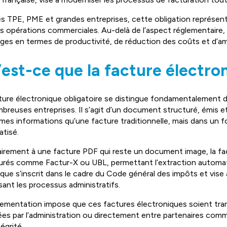
es TPE, PME et grandes entreprises, cette obligation représe
rs opérations commerciales. Au-delà de l’aspect réglementaire,
ges en termes de productivité, de réduction des coûts et d’amél
est-ce que la facture électron
ture électronique obligatoire se distingue fondamentalement de
breuses entreprises. Il s’agit d’un document structuré, émis 
mes informations qu’une facture traditionnelle, mais dans un 
tisé.
irement à une facture PDF qui reste un document image, la fac
urés comme Factur-X ou UBL, permettant l’extraction automa
que s’inscrit dans le cadre du Code général des impôts et vise à
sant les processus administratifs.
lementation impose que ces factures électroniques soient tra
iées par l’administration ou directement entre partenaires comme
tégrité.