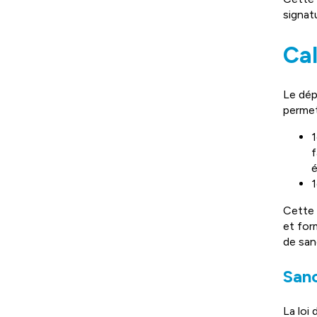
signat
Cal
Le dép
permet
1
f
é
1
Cette 
et for
de san
Sanc
La loi