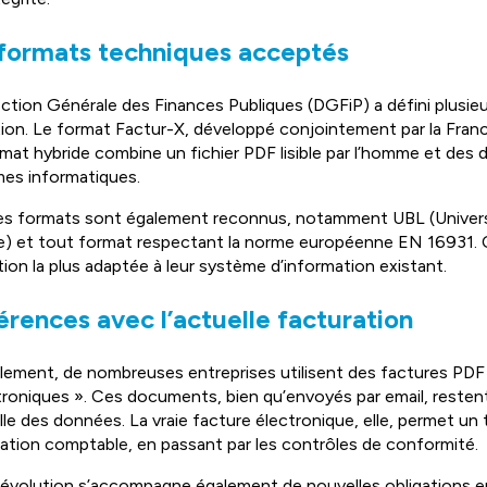
formats techniques acceptés
ection Générale des Finances Publiques (DGFiP) a défini plusi
tion. Le format Factur-X, développé conjointement par la France 
mat hybride combine un fichier PDF lisible par l’homme et des
es informatiques.
es formats sont également reconnus, notamment UBL (Universa
e) et tout format respectant la norme européenne EN 16931. Ce
ution la plus adaptée à leur système d’information existant.
érences avec l’actuelle facturation
lement, de nombreuses entreprises utilisent des factures PDF
troniques ». Ces documents, bien qu’envoyés par email, resten
le des données. La vraie facture électronique, elle, permet un 
gration comptable, en passant par les contrôles de conformité.
évolution s’accompagne également de nouvelles obligations en