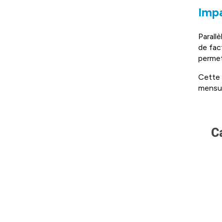
Impa
Parall
de fac
permet
Cette 
mensue