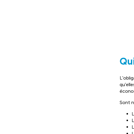
Qui
L’obli
qu’ell
écono
Sont 
L
L
L
L