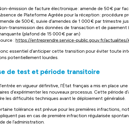
on-émission de facture électronique : amende de 50 € par fac
bsence de Plateforme Agréée pour la réception : procédure pr
mende de 500 €, suivie d’amendes de 1 000 € par trimestre jusq
on-transmission des données de transaction et de paiement (
anquante (plafond de 15 000 € par an)
ource :
https://entreprendre.service-public.gouv.fr/actualite
 donc essentiel d’anticiper cette transition pour éviter toute i
ons potentiellement lourdes.
e de test et période transitoire
l’entrée en vigueur définitive, l’État français a mis en place u
aires d’expérimenter les nouveaux processus. Cette période d
re les difficultés techniques avant le déploiement généralisé.
rtaine tolérance est prévue pour les premières infractions, no
ppliquent pas en cas de première infraction régularisée sponta
e de l’administration.