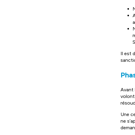
N
A
a
N
m
S
Il est
sancti
Phas
Avant 
volont
résoud
Une ce
ne s’a
demand