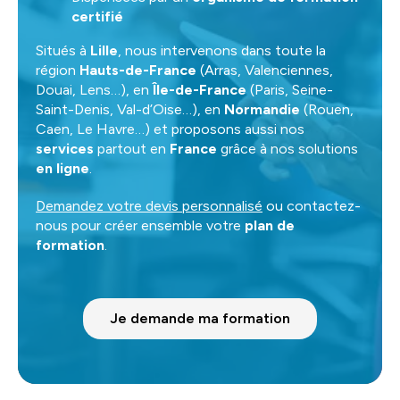
certifié
Situés à
Lille
, nous intervenons dans toute la
région
Hauts-de-France
(Arras, Valenciennes,
Douai, Lens…), en
Île-de-France
(Paris, Seine-
Saint-Denis, Val-d’Oise…), en
Normandie
(Rouen,
Caen, Le Havre…) et proposons aussi nos
services
partout en
France
grâce à nos solutions
en ligne
.
Demandez votre devis personnalisé
ou contactez-
nous pour créer ensemble votre
plan de
formation
.
Je demande ma formation